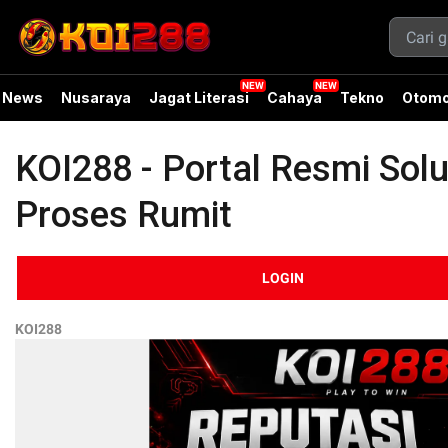
News
Nusaraya
Jagat Literasi
Cahaya
Tekno
Otomo
KOI288 - Portal Resmi Sol
Proses Rumit
LOGIN
KOI288