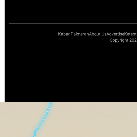
Kabar Palmerah
About Us
Advertise
Keten
Copyright 202