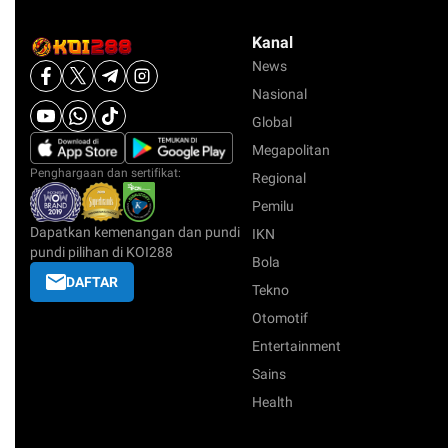
"Tampilan saat konfirmasi terasa rapi jadi saya 
Kanal
News
Nasional
Global
Megapolitan
Penghargaan dan sertifikat:
Regional
"Pelayanan responsnya ramah dan membantu saa
Pemilu
Dapatkan kemenangan dan pundi
IKN
pundi pilihan di KOI288
Bola
DAFTAR
Tekno
Otomotif
"Kecepatan masuk saldonya terasa stabil; KOI288 
Entertainment
Sains
Health