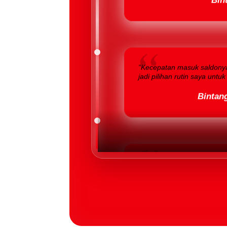
Bin
"Kecepatan masuk saldonya
jadi pilihan rutin saya untuk
Bintan
"Yang saya suka dari KOI28
jelas, cocok buat yang ingin
Bi