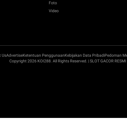
Foto
Video
t Us
Advertise
Ketentuan Penggunaan
Kebijakan Data Pribadi
Pedoman Med
Copyright 2026 KOI288. All Rights Reserved. | SLOT GACOR RESMI