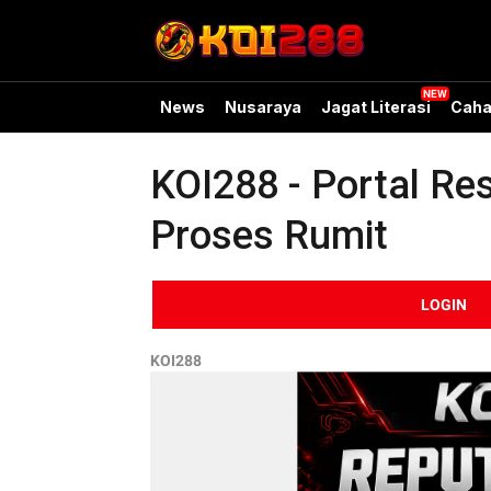
News
Nusaraya
Jagat Literasi
Caha
KOI288 - Portal Re
Proses Rumit
LOGIN
KOI288