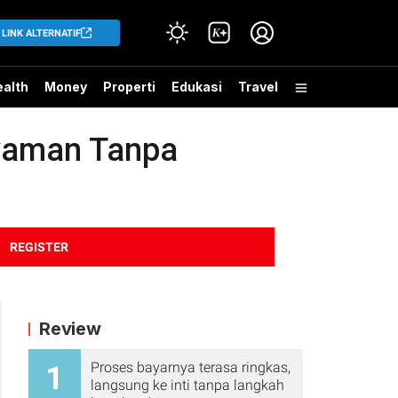
LINK ALTERNATIF
alth
Money
Properti
Edukasi
Travel
Nyaman Tanpa
REGISTER
Review
Proses bayarnya terasa ringkas,
1
langsung ke inti tanpa langkah