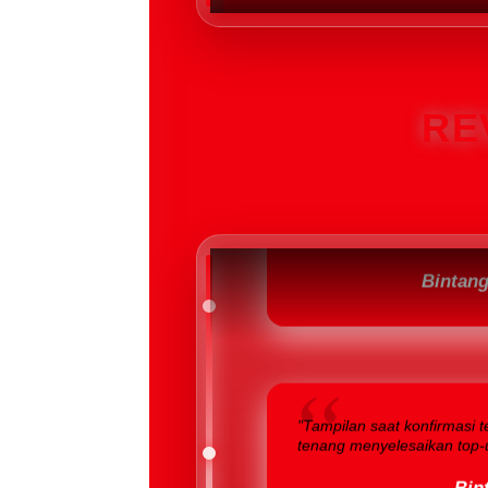
? Apa yang perlu disi
RE
"Proses bayarnya terasa rin
tanpa langkah bertele-tele."
Bintang
"Tampilan saat konfirmasi te
tenang menyelesaikan top-