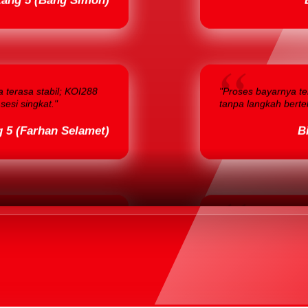
tang 5 (Bang Simon)
 terasa stabil; KOI288
"Proses bayarnya ter
 sesi singkat."
tanpa langkah bertel
g 5 (Farhan Selamet)
B
8 itu alur QRIS-nya
"Tampilan saat konfi
 cepat selesai."
tenang menyelesaik
ntang 5 (Azil Gagap)