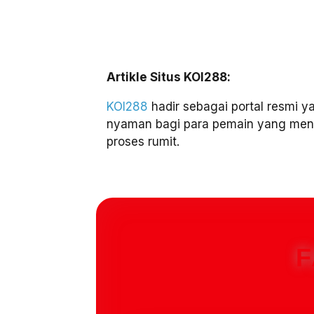
? Apa yang dimaksud K
Artikle Situs KOI288:
KOI288
hadir sebagai portal resmi y
? Bagaimana peran friv
nyaman bagi para pemain yang meng
proses rumit.
? Apakah QRIS cocok 
? Kenapa KOI288 dikai
F
? Apa yang perlu disi