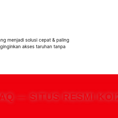
OI288 dengan slot QRIS praktis?
ang menjadi solusi cepat & paling
20online dalam transaksi di platform ini?
inginkan akses taruhan tanpa
untuk top-up mendadak sebelum bermain?
tkan dengan transaksi cepat yang terpercaya?
AQ — SITUS RESMI KOI
apkan sebelum scan QRIS untuk slot?