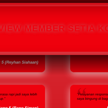
apkan sebelum scan QRIS untuk slot?
VIEW MEMBER SETIA KO
gkas, langsung ke inti
"Yang saya suka dar
jelas, cocok buat ya
 5 (Reyhan Siahaan)
rasa rapi jadi saya lebih
"Pelayanan respon
up."
saya bingung di bag