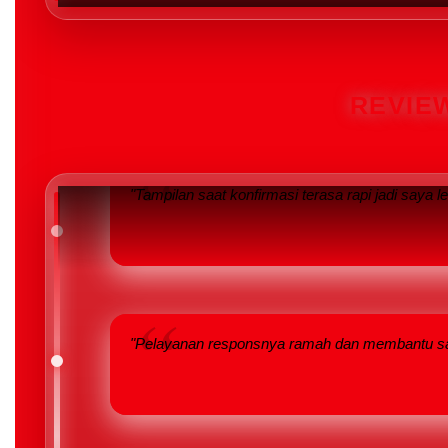
? Kenapa KOI288 dikaitkan dengan transaksi c
"Yang saya suka dari KOI288 itu alur QRIS-nya je
REVIE
? Apa yang perlu disiapkan sebelum scan QRIS
"Tampilan saat konfirmasi terasa rapi jadi saya 
"Pelayanan responsnya ramah dan membantu saa